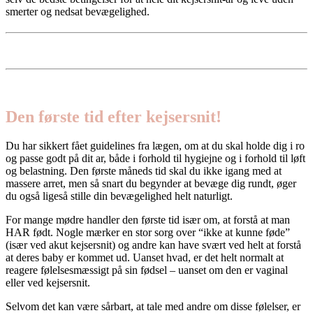
smerter og nedsat bevægelighed.
Den første tid efter kejsersnit!
Du har sikkert fået guidelines fra lægen, om at du skal holde dig i ro
og passe godt på dit ar, både i forhold til hygiejne og i forhold til løft
og belastning. Den første måneds tid skal du ikke igang med at
massere arret, men så snart du begynder at bevæge dig rundt, øger
du også ligeså stille din bevægelighed helt naturligt.
For mange mødre handler den første tid især om, at forstå at man
HAR født. Nogle mærker en stor sorg over “ikke at kunne føde”
(især ved akut kejsersnit) og andre kan have svært ved helt at forstå
at deres baby er kommet ud. Uanset hvad, er det helt normalt at
reagere følelsesmæssigt på sin fødsel – uanset om den er vaginal
eller ved kejsersnit.
Selvom det kan være sårbart, at tale med andre om disse følelser, er