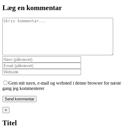
Læg en kommentar
Comment
Gem mit navn, e-mail og websted i denne browser for næste
gang jeg kommenterer
Close
×
product
quick
Titel
view