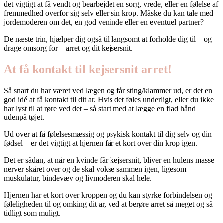
det vigtigt at få vendt og bearbejdet en sorg, vrede, eller en følelse af
fremmedhed overfor sig selv eller sin krop. Måske du kan tale med
jordemoderen om det, en god veninde eller en eventuel partner?
De næste trin, hjælper dig også til langsomt at forholde dig til – og
drage omsorg for – arret og dit kejsersnit.
At få kontakt til kejsersnit arret!
Så snart du har været ved lægen og får sting/klammer ud, er det en
god idé at få kontakt til dit ar. Hvis det føles underligt, eller du ikke
har lyst til at røre ved det – så start med at lægge en flad hånd
udenpå tøjet.
Ud over at få følelsesmæssig og psykisk kontakt til dig selv og din
fødsel – er det vigtigt at hjernen får et kort over din krop igen.
Det er sådan, at når en kvinde får kejsersnit, bliver en hulens masse
nerver skåret over og de skal vokse sammen igen, ligesom
muskulatur, bindevæv og livmoderen skal hele.
Hjernen har et kort over kroppen og du kan styrke forbindelsen og
føleligheden til og omking dit ar, ved at berøre arret så meget og så
tidligt som muligt.