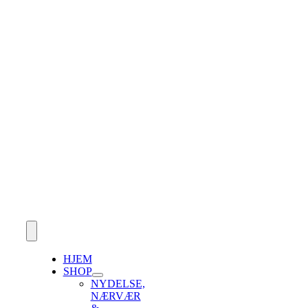
Skip
to
content
Toggle
Navigation
HJEM
SHOP
NYDELSE,
NÆRVÆR