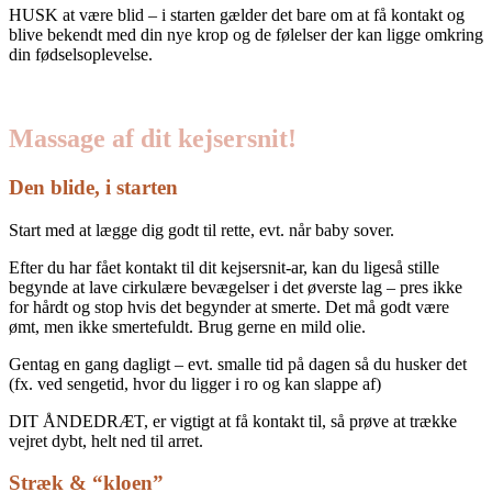
HUSK at være blid – i starten gælder det bare om at få kontakt og
blive bekendt med din nye krop og de følelser der kan ligge omkring
din fødselsoplevelse.
Massage af dit kejsersnit!
Den blide, i starten
Start med at lægge dig godt til rette, evt. når baby sover.
Efter du har fået kontakt til dit kejsersnit-ar, kan du ligeså stille
begynde at lave cirkulære bevægelser i det øverste lag – pres ikke
for hårdt og stop hvis det begynder at smerte. Det må godt være
ømt, men ikke smertefuldt. Brug gerne en mild olie.
Gentag en gang dagligt – evt. smalle tid på dagen så du husker det
(fx. ved sengetid, hvor du ligger i ro og kan slappe af)
DIT ÅNDEDRÆT, er vigtigt at få kontakt til, så prøve at trække
vejret dybt, helt ned til arret.
Stræk & “kloen”