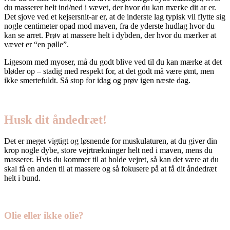
du masserer helt ind/ned i vævet, der hvor du kan mærke dit ar er.
Det sjove ved et kejsersnit-ar er, at de inderste lag typisk vil flytte sig
nogle centimeter opad mod maven, fra de yderste hudlag hvor du
kan se arret. Prøv at massere helt i dybden, der hvor du mærker at
vævet er “en pølle”.
Ligesom med myoser, må du godt blive ved til du kan mærke at det
bløder op – stadig med respekt for, at det godt må være ømt, men
ikke smertefuldt. Så stop for idag og prøv igen næste dag.
Husk dit åndedræt!
Det er meget vigtigt og løsnende for muskulaturen, at du giver din
krop nogle dybe, store vejrtrækninger helt ned i maven, mens du
masserer. Hvis du kommer til at holde vejret, så kan det være at du
skal få en anden til at massere og så fokusere på at få dit åndedræt
helt i bund.
Olie eller ikke olie?