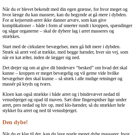
Når du er blevet bekendt med din egen grænse, for hvor meget og
hvor længe du kan massere, kan du begynde at gå mere i dybden.
For at kejsersnit-arret ikke danner arvæv, som kan give
komplikationer – både i form af smerter rundt i kroppen, spændinger
og sågar organerne – skal de dybere lag i arret masseres og
strækkes.
Start med de cirkulære bevægelser, men gå lidt mere i dybden.
Stræk så arret ved at trække, med begge hænder, hver sin vej, som
når en kat ælter, inden de lægger sig ned.
Det drejer sig om at give dit bindevæv “besked” om hvad det skal
kunne – kroppen er meget bevægelig og vil gerne vide hvilke
bevægelser den skal kunne – så stræk i alle mulige retninger og
massér på kryds og tværs.
Kloen kan også strække i både arret og i bindevævet nedad til
venusbjerget og opad til maven. Sæt dine fingerspidser lige under
arret, pres nedad og hiv op, med klo-hænder, så du strækker hele
stykket fra arret og ned til venusbjerget.
Den dybe!
Når du er klar til det, kan du lave nogle meget dybe massager, hvor