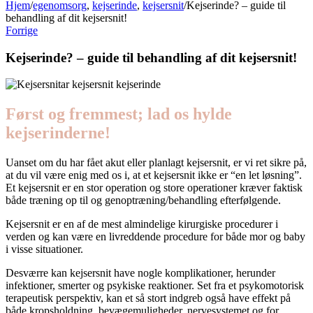
Hjem
/
egenomsorg
,
kejserinde
,
kejsersnit
/
Kejserinde? – guide til
behandling af dit kejsersnit!
Forrige
Kejserinde? – guide til behandling af dit kejsersnit!
Først og fremmest; lad os hylde
kejserinderne!
Uanset om du har fået akut eller planlagt kejsersnit, er vi ret sikre på,
at du vil være enig med os i, at et kejsersnit ikke er “en let løsning”.
Et kejsersnit er en stor operation og store operationer kræver faktisk
både træning op til og genoptræning/behandling efterfølgende.
Kejsersnit er en af de mest almindelige kirurgiske procedurer i
verden og kan være en livreddende procedure for både mor og baby
i visse situationer.
Desværre kan kejsersnit have nogle komplikationer, herunder
infektioner, smerter og psykiske reaktioner. Set fra et psykomotorisk
terapeutisk perspektiv, kan et så stort indgreb også have effekt på
både kropsholdning, bevægemuligheder, nervesystemet og for