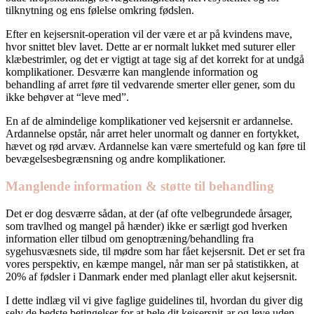
tilknytning og ens følelse omkring fødslen.
Efter en kejsersnit-operation vil der være et ar på kvindens mave,
hvor snittet blev lavet. Dette ar er normalt lukket med suturer eller
klæbestrimler, og det er vigtigt at tage sig af det korrekt for at undgå
komplikationer. Desværre kan manglende information og
behandling af arret føre til vedvarende smerter eller gener, som du
ikke behøver at “leve med”.
En af de almindelige komplikationer ved kejsersnit er ardannelse.
Ardannelse opstår, når arret heler unormalt og danner en fortykket,
hævet og rød arvæv. Ardannelse kan være smertefuld og kan føre til
bevægelsesbegrænsning og andre komplikationer.
Manglende information & støtte til behandling
Det er dog desværre sådan, at der (af ofte velbegrundede årsager,
som travlhed og mangel på hænder) ikke er særligt god hverken
information eller tilbud om genoptræning/behandling fra
sygehusvæsnets side, til mødre som har fået kejsersnit. Det er set fra
vores perspektiv, en kæmpe mangel, når man ser på statistikken, at
20% af fødsler i Danmark ender med planlagt eller akut kejsersnit.
I dette indlæg vil vi give faglige guidelines til, hvordan du giver dig
selv de bedste betingelser for at hele dit kejsersnit-ar og leve uden