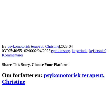
By
psykomotorisk terapeut, Christine
|
2023-04-
03T05:40:55+02:00
02/04/2023
|
egenomsorg
,
kejserinde
,
kejsersnit
|
0
Kommentarer
Share This Story, Choose Your Platform!
Facebook
Twitter
Reddit
LinkedIn
WhatsApp
Telegram
Tumblr
Pinterest
Vk
Xing
E-
Om forfatteren:
psykomotorisk terapeut,
mail
Christine