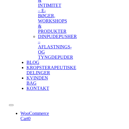
&
INTIMITET
– E-
BØGER,
WORKSHOPS
&
PRODUKTER
DINPUDEPUSHER
–
AFLASTNINGS-
OG
TYNGDEPUDER
BLOG
KROPSTERAPEUTISKE
DELINGER
KVINDEN
BAG
KONTAKT
Toggle
Navigation
WooCommerce
Cart
0