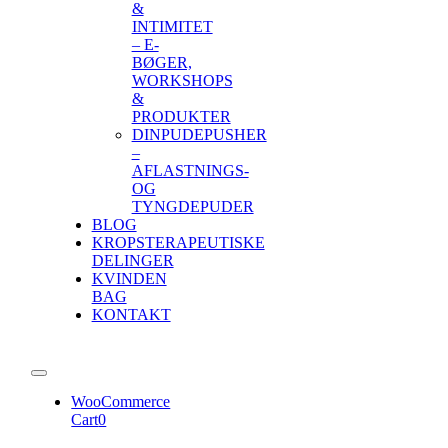
&
INTIMITET
– E-
BØGER,
WORKSHOPS
&
PRODUKTER
DINPUDEPUSHER
–
AFLASTNINGS-
OG
TYNGDEPUDER
BLOG
KROPSTERAPEUTISKE
DELINGER
KVINDEN
BAG
KONTAKT
Toggle
Navigation
WooCommerce
Cart
0